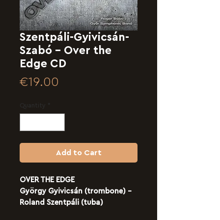
Szentpáli-Gyivicsán-
Szabó - Over the
Edge CD
Price
€19.00
Quantity
*
Add to Cart
OVER THE EDGE
György Gyivicsán (trombone) -
Roland Szentpáli (tuba)