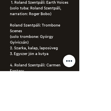
1. Roland Szentpáli: Earth Voices
(solo tuba: Roland Szentpáli,
narration: Roger Bobo)
Roland Szentpáli: Trombone
Scenes
(solo trombone: György
Gyivicsán)
2. Szarka, kalap, laposüveg
3. Egyszer jön a kutya
4. Roland Szentpáli: Carmen
Fantasy
(solo tuba: Roland Szentpáli)
Roland Szentpáli: Pearls II
(solo trombone: György
Gyivicsán)
5. Nissan 300ZX
6. For Deny